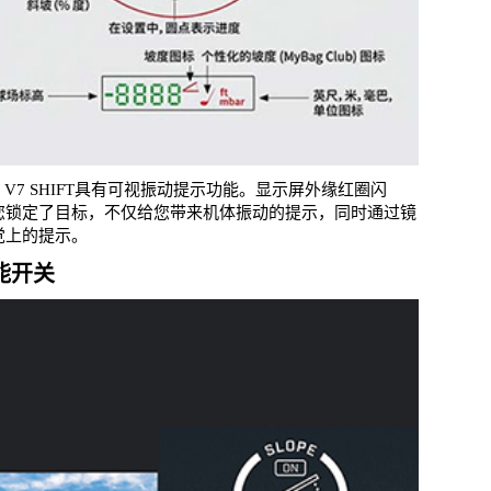
R V7 SHIFT具有可视振动提示功能。显示屏外缘红圈闪
您锁定了目标
，不仅给您带来机体振动的提示，同时通过镜
觉上的提示
。
能开关