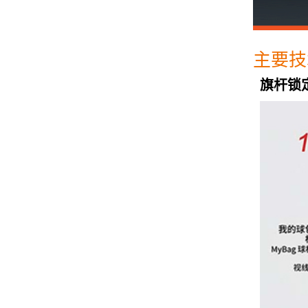
主要技
旗杆锁