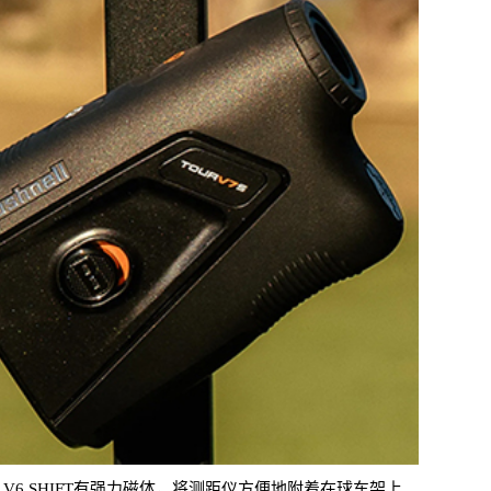
6 SHIFT
有强力磁体，将测距仪方便地附着在球车架上。