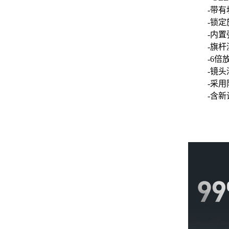
-带有
-锁定旗
-内置强
-旗杆测
-6倍放
-镜头
-采用
-含新设