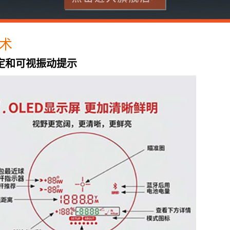
术
定和可视振动提示