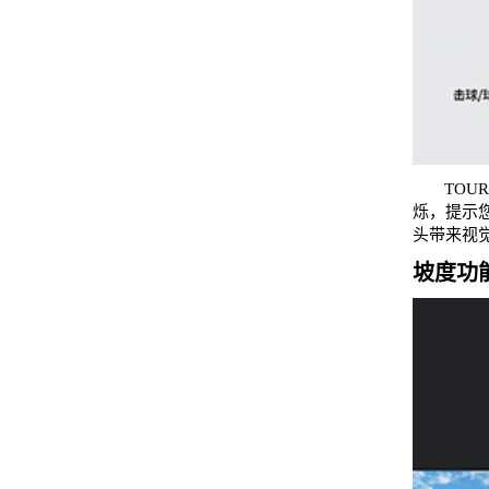
TOU
烁，提示
头带来视
坡度功