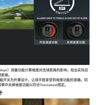
Slope）测量功能计算坡度对击球距离的影响，给出实际应
偿距离。
开关为外置设计，让球手既享受到坡度功能的准确，同
事中关掉坡度功能以符合Tournament规定。
计